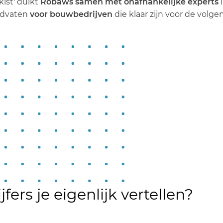
ist' duikt
Robaws
samen met onafhankelijke experts
ndvaten
voor bouwbedrijven
die klaar zijn voor de volge
ers je eigenlijk vertellen?