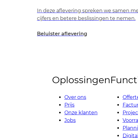
In deze aflevering spreken we samen met
cijfers en betere beslissingen te nemen.
Beluister aflevering
Oplossingen
Functi
Over ons
Offert
Prijs
Factur
Onze klanten
Proje
Jobs
Voorr
Plann
Digit