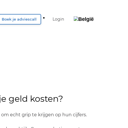
Login
Boek je adviescall
België
Nederland
UK & Ireland
Deutschland
je geld kosten?
m echt grip te krijgen op hun cijfers.