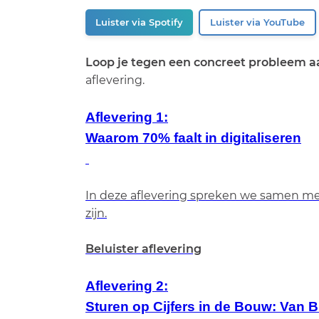
Luister via Spotify
Luister via YouTube
Loop je tegen een concreet probleem 
aflevering.
Aflevering 1:
Waarom 70% faalt in digitaliseren
In deze aflevering spreken we samen met 
zijn.
Beluister aflevering
Aflevering 2:
Sturen op Cijfers in de Bouw: Van B