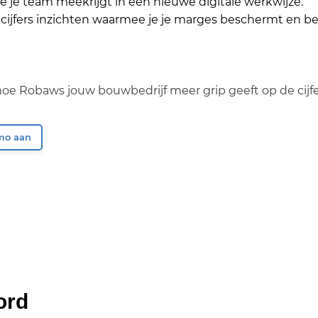
e je team meekrijgt in een nieuwe digitale werkwijze.
n cijfers inzichten waarmee je je marges beschermt en b
hoe Robaws jouw bouwbedrijf meer grip geeft op de cijfe
emo aan
ord