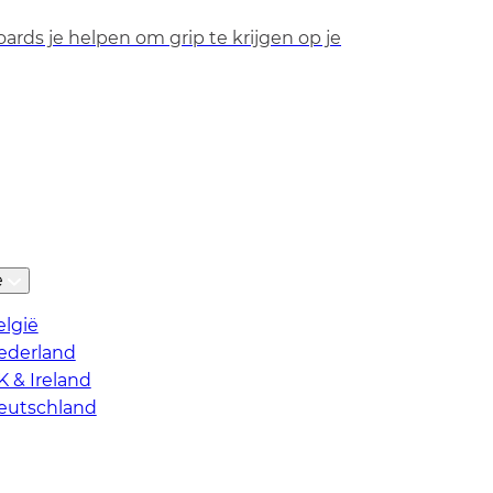
rds je helpen om grip te krijgen op je
ë
elgië
ederland
K & Ireland
eutschland