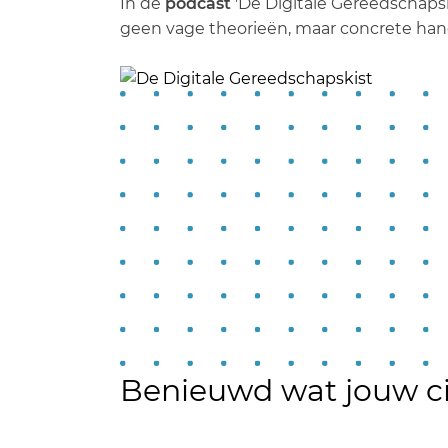
In de
podcast
'De Digitale Gereedschapsk
geen vage theorieën, maar concrete ha
Benieuwd wat jouw cijf