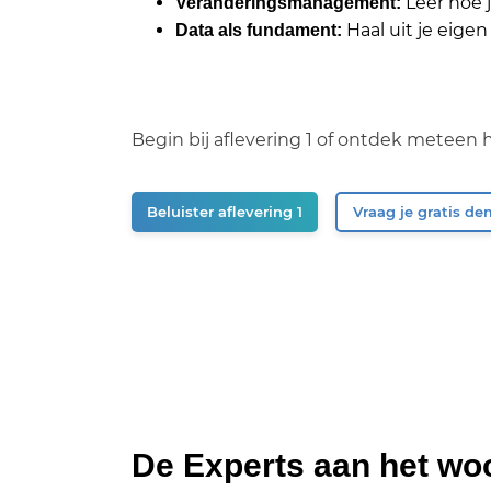
Leer hoe j
Veranderingsmanagement:
Haal uit je eige
Data als fundament:
Begin bij aflevering 1 of ontdek meteen 
Beluister aflevering 1
Vraag je gratis d
De Experts aan het wo