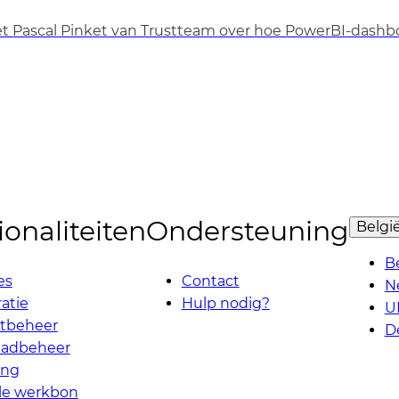
 Pascal Pinket van Trustteam over hoe PowerBI-dashboa
onaliteiten
Ondersteuning
Belgi
B
es
Contact
N
atie
Hulp nodig?
U
ctbeheer
D
aadbeheer
ing
ale werkbon