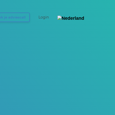
Login
k je adviescall
België
Nederland
UK & Ireland
Deutschland