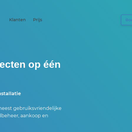
Klanten
Prijs
Boe
jecten op één
stallatie
meest gebruiksvriendelijke
aadbeheer, aankoop en