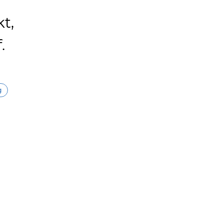
t,
.
g