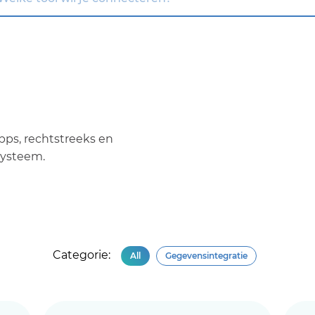
apps, rechtstreeks en
systeem.
Categorie:
All
Gegevensintegratie