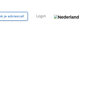
Login
k je adviescall
België
Nederland
UK & Ireland
Deutschland