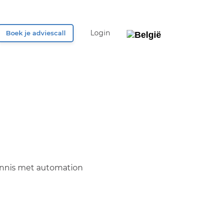
Login
Boek je adviescall
België
Nederland
UK & Ireland
Deutschland
kennis met automation