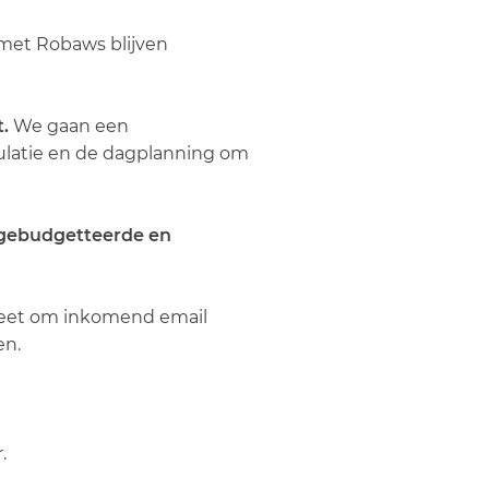
 met Robaws blijven
t.
We gaan een
culatie en de dagplanning om
n gebudgetteerde en
creet om inkomend email
wen.
.