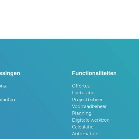
ssingen
Functionaliteiten
ons
Offertes
Facturatie
klanten
Projectbeheer
Voorraadbeheer
Planning
Digitale werkbon
Calculatie
Automation