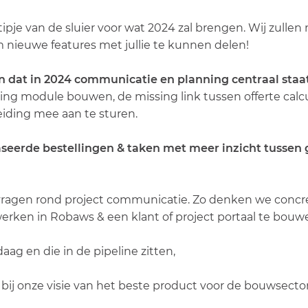
pje van de sluier voor wat 2024 zal brengen. Wij zullen
om nieuwe features met jullie te kunnen delen!
 dat in 2024 communicatie en planning centraal staa
ning module bouwen, de missing link tussen offerte cal
eiding mee aan te sturen.
aseerde bestellingen & taken met meer inzicht tusse
r vragen rond project communicatie. Zo denken we con
erken in Robaws & een klant of project portaal te bou
ag en die in de pipeline zitten,
ij onze visie van het beste product voor de bouwsector