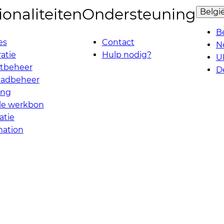
onaliteiten
Ondersteuning
Belgi
B
es
Contact
N
atie
Hulp nodig?
U
ctbeheer
D
aadbeheer
ing
ale werkbon
atie
ation