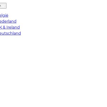
ë
elgië
ederland
K & Ireland
eutschland