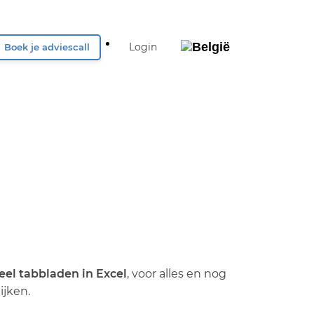
Login
Boek je adviescall
België
Nederland
UK & Ireland
Deutschland
eel tabbladen in Excel
, voor alles en nog
ijken.