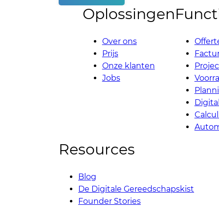
Oplossingen
Functi
Over ons
Offert
Prijs
Factur
Onze klanten
Proje
Jobs
Voorr
Plann
Digit
Calcul
Autom
Resources
Blog
De Digitale Gereedschapskist
Founder Stories