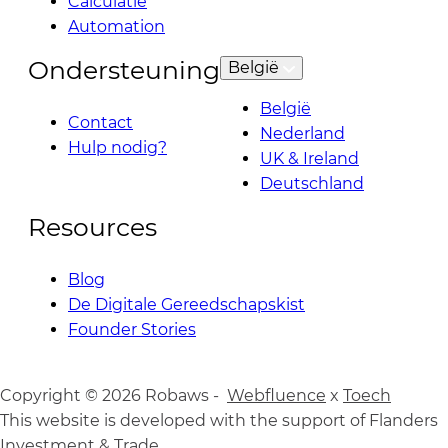
Calculatie
Automation
Ondersteuning
België
België
Contact
Nederland
Hulp nodig?
UK & Ireland
Deutschland
Resources
Blog
De Digitale Gereedschapskist
Founder Stories
Copyright © 2026 Robaws -
Webfluence
x
Toech
This website is developed with the support of Flanders
Investment & Trade.