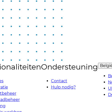
onaliteiten
Ondersteuning
Belgi
B
es
Contact
N
atie
Hulp nodig?
U
ctbeheer
D
aadbeheer
ing