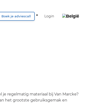
Login
Boek je adviescall
België
Nederland
UK & Ireland
Deutschland
l je regelmatig materiaal bij Van Marcke?
van het grootste gebruiksgemak en