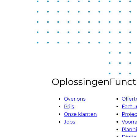
Oplossingen
Functi
Over ons
Offert
Prijs
Factur
Onze klanten
Proje
Jobs
Voorr
Plann