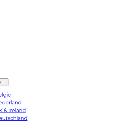
ë
elgië
ederland
K & Ireland
eutschland