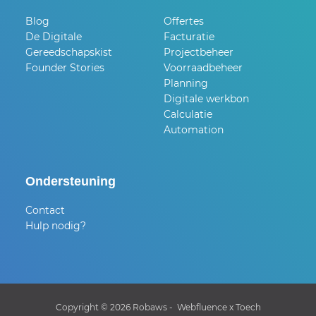
Blog
Offertes
De Digitale
Facturatie
Gereedschapskist
Projectbeheer
Founder Stories
Voorraadbeheer
Planning
Digitale werkbon
Calculatie
Automation
Ondersteuning
Contact
Hulp nodig?
Copyright © 2026 Robaws -
Webfluence
x
Toech